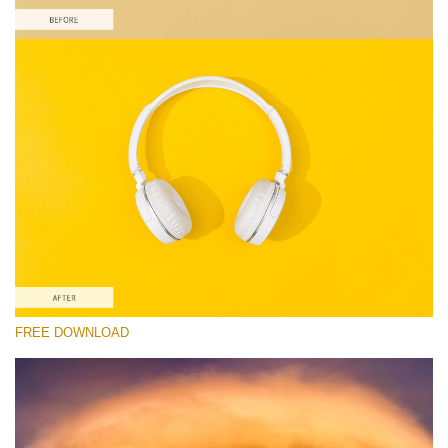
Xin hãy lựa chọn
Free Product Action #6
Colorful Landscape
Portrait Complete
Entire Collection
Tải xuống miễn phí
FREE DOWNLOAD