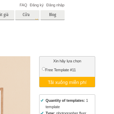
FAQ
Đăng ký
Đăng nhập
t giá
Cửa
Blog
hàng
es
Video
LUT chuyên nghiệp
Lớp phủ Video
 em bé
Dịch vụ chỉnh sửa ảnh bất
động sản
ân
Xin hãy lựa chọn
i
Free Template #11
a trẻ
Tải xuống miễn phí
nh ảnh
Dịch vụ phục hồi ảnh
Quantity of templates:
1
template
Type:
photographer flyer