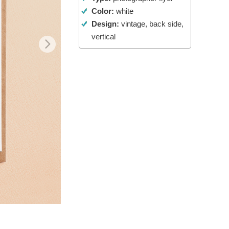
Color:
white
AI
Video Editing Services
Design:
vintage, back side,
vertical