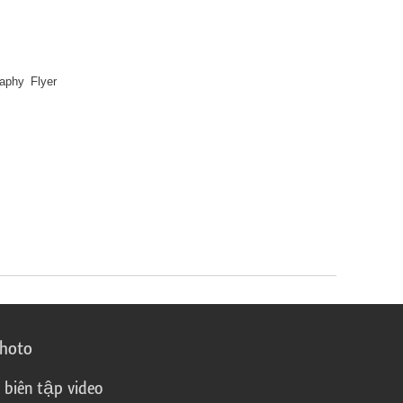
raphy Flyer
photo
 biên tập video