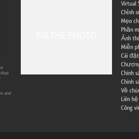
Virtual 
Chỉnh s
Mẹo ch
Phần m
Ảnh th
Miễn ph
Cài đặt
Chương 
ur
Chính 
ified
r
Chính s
Về chún
ers and
Liên hệ
Công vi