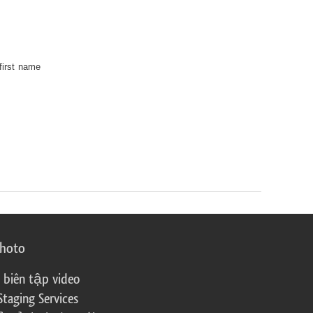
first name
photo
 biên tập video
Staging Services