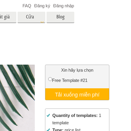
FAQ
Đăng ký
Đăng nhập
t giá
Cửa
Blog
hàng
es
Video
LUT chuyên nghiệp
Lớp phủ Video
 em bé
Dịch vụ chỉnh sửa ảnh bất
động sản
ân
Xin hãy lựa chọn
i
Free Template #21
a trẻ
Tải xuống miễn phí
nh ảnh
Dịch vụ phục hồi ảnh
Quantity of templates:
1
template
Type:
price list