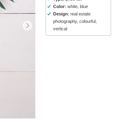
Color:
white, blue
AI
Video Editing Services
Design:
real estate
photography, colourful,
vertical