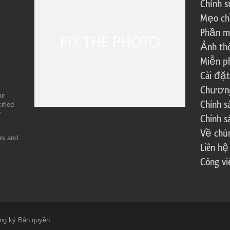
Chỉnh s
Mẹo ch
Phần m
Ảnh th
Miễn ph
Cài đặt
Chương 
ur
Chính 
ified
r
Chính s
Về chún
ers and
Liên hệ
Công vi
ng ký Bản quyền.