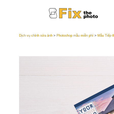
Dịch vụ chỉnh sửa ảnh
>
Photoshop mẫu miễn phí
>
Mẫu Tiếp t
Cài đặt 
Toàn bộ 
Dịch vụ c
trước L
Thỏa thu
Presets
Bộ sưu t
Dịch vụ c