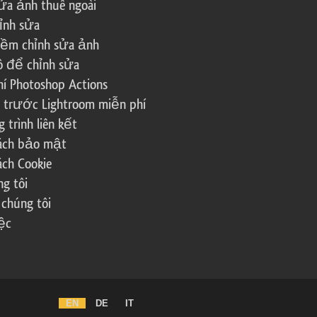
ửa ảnh thuê ngoài
ỉnh sửa
ềm chỉnh sửa ảnh
ô để chỉnh sửa
í Photoshop Actions
 trước Lightroom miễn phí
trình liên kết
sách bảo mật
ách Cookie
g tôi
 chúng tôi
ệc
EN
DE
IT