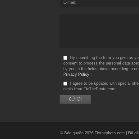
E-mail
By submitting the form you give us yo
consent to process the personal data spec
by you in the fields above according to ou
Privacy Policy
I agree to be updated with special off
deals from FixThePhoto.com
© Bản quyền 2026 Fixthephoto.com | Đã đă