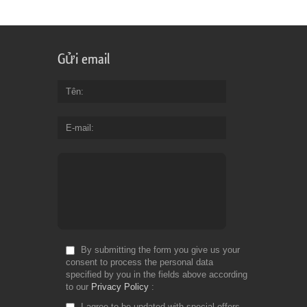
Gửi email
Tên
E-mail
By submitting the form you give us your
consent to process the personal data
specified by you in the fields above according
to our
Privacy Policy
I agree to be updated with special offers