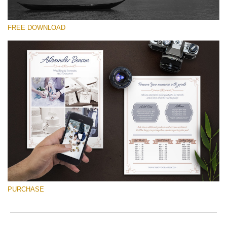
FREE DOWNLOAD
Xin hãy lựa chọn
Free Font #37
Wedding Photography Templates
Tải xuống miễn phí
PURCHASE