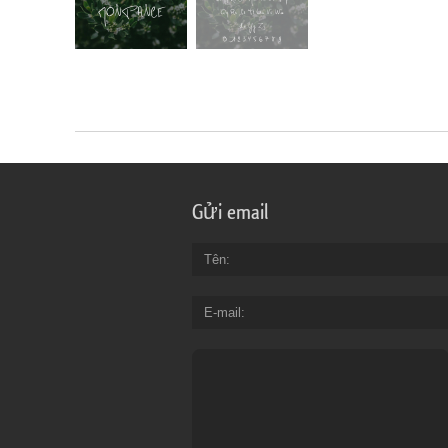
Gửi email
Tên
E-mail