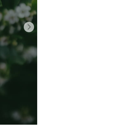
AI
Video Editing Services