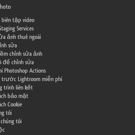
photo
 biên tập video
Staging Services
ửa ảnh thuê ngoài
ỉnh sửa
ềm chỉnh sửa ảnh
ô để chỉnh sửa
í Photoshop Actions
 trước Lightroom miễn phí
trình liên kết
sách bảo mật
ách Cookie
g tôi
 chúng tôi
ệc