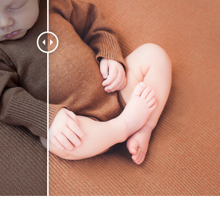
hỉnh sửa sản phẩm
Dịch vụ sửa lại đồ trang sức
Dữ liệu Đào tạo 