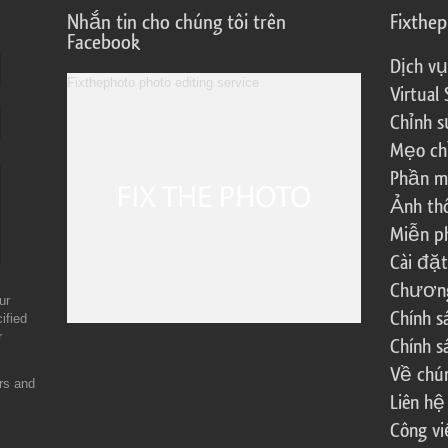
Nhắn tin cho chúng tôi trên
Fixthe
Facebook
Dịch vụ
Virtual 
Chỉnh s
Mẹo ch
Phần m
Ảnh th
Miễn ph
Cài đặt
Chương 
ur
Chính 
ified
r
Chính s
Về chún
ers and
Liên hệ
Công vi