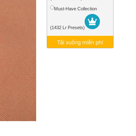
AI
Video Editing Services
Must-Have Collection
(1432 Lr Presets)
Tải xuống miễn phí