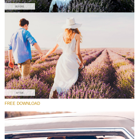
Xin hãy lựa chọn
Free Wedding Preset #25
Cinematic Colors
(40 Lr Presets)
Must-Have Collection
(1432 Lr Presets)
Entire Collection
FREE DOWNLOAD
(2067 Lr Presets)
Tải xuống miễn phí