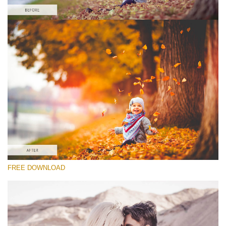
Xin hãy lựa chọn
Lightroom Fall Preset #9
Vintage Love
(60 Lr Presets)
Matte Complete
(130 Lr Presets)
Entire Collection
FREE DOWNLOAD
(2067 Lr Presets)
Tải xuống miễn phí