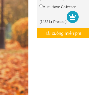
AI
Video Editing Services
Must-Have Collection
(1432 Lr Presets)
Tải xuống miễn phí