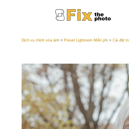
Dịch vụ chỉnh sửa ảnh
>
Preset Lightroom Miễn phí
>
Cài đặt t
Cài đặt 
Toàn bộ 
Dịch vụ c
trước L
Thỏa thu
Presets
Bộ sưu t
Dịch vụ c