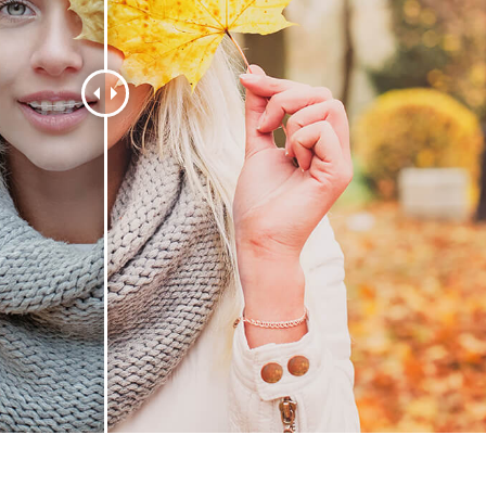
hỉnh sửa sản phẩm
Dịch vụ sửa lại đồ trang sức
Dữ liệu Đào tạo 