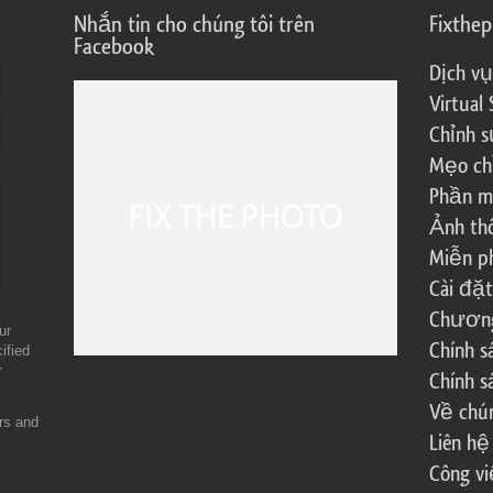
Nhắn tin cho chúng tôi trên
Fixthe
Facebook
Dịch vụ
Virtual 
Chỉnh s
Mẹo ch
Phần m
Ảnh th
Miễn ph
Cài đặt
Chương 
ur
Chính 
ified
r
Chính s
Về chún
ers and
Liên hệ
Công vi