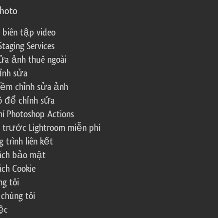
photo
 biên tập video
Staging Services
ửa ảnh thuê ngoài
ỉnh sửa
ềm chỉnh sửa ảnh
ô để chỉnh sửa
í Photoshop Actions
 trước Lightroom miễn phí
trình liên kết
sách bảo mật
ách Cookie
g tôi
 chúng tôi
ệc