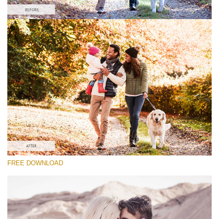
Xin hãy lựa chọn
Lightroom Fall Preset #24
Vintage Love
(60 Lr Presets)
Wedding Collection
(400 Lr Presets)
Entire Collection
FREE DOWNLOAD
(2067 Lr Presets)
Tải xuống miễn phí