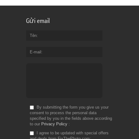
Gửi email
Tên
E-mail
By submitting the form you give us your
consent to process the personal data
specified by you in the fields above according
to our
Privacy Policy
I agree to be updated with special offers
and deals from FixThePhoto.com