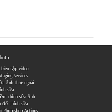
photo
 biên tập video
Staging Services
ửa ảnh thuê ngoài
ỉnh sửa
ềm chỉnh sửa ảnh
ô để chỉnh sửa
í Photoshop Actions