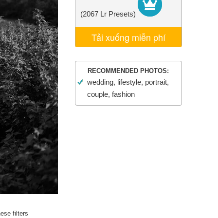
AI
Video Editing Services
(2067 Lr Presets)
Tải xuống miễn phí
RECOMMENDED PHOTOS:
wedding, lifestyle, portrait,
couple, fashion
se filters