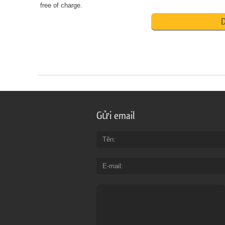
free of charge.
D
Gửi email
Tên
E-mail