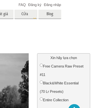
FAQ
Đăng ký
Đăng nhập
t giá
Cửa
Blog
hàng
es
Video
LUT chuyên nghiệp
Lớp phủ Video
 em bé
Dịch vụ chỉnh sửa ảnh bất
động sản
ân
Xin hãy lựa chọn
i
Free Camera Raw Preset
a trẻ
#11
nh ảnh
Dịch vụ phục hồi ảnh
Black&White Essential
(70 Lr Presets)
Entire Collection