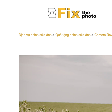
Dịch vụ chỉnh sửa ảnh
>
Quà tặng chỉnh sửa ảnh
>
Camera Raw
Cài đặt 
Toàn bộ 
Dịch vụ c
trước L
Thỏa thu
Presets
Bộ sưu t
Dịch vụ c