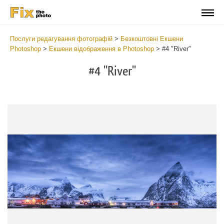
Послуги редагування фотографій
>
Безкоштовні Екшени
Photoshop
>
Екшени відображення в Photoshop
>
#4 "River"
#4 "River"
Do
Fr
Ac