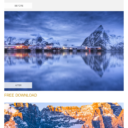
Please select
Free Photoshop Reflection Action #4
Reflection Collection
Portrait Complete
Entire Collection
Free download
FREE DOWNLOAD