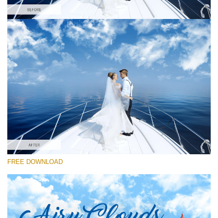
Please select
Free Ps Brush #1
Airy Clouds
(52 Ps Brushes)
Free download
FREE DOWNLOAD