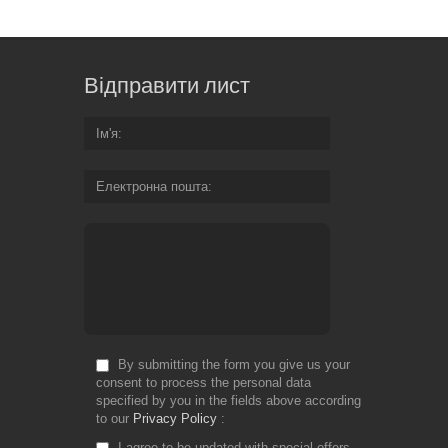
Відправити лист
Ім'я
Електронна пошта
By submitting the form you give us your
consent to process the personal data
specified by you in the fields above according
to our
Privacy Policy
I agree to be updated with special offers