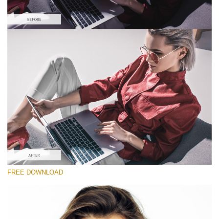
Please select
Looks Like Film Lightroom Preset #1
Portrait Pro
(40 Lr Presets)
Wedding Collection
(400 Lr Presets)
Entire Collection
FREE DOWNLOAD
(2067 Lr Presets)
Free download