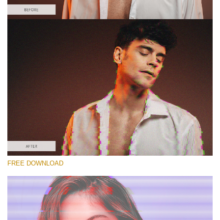
Please select
Free Glitch Action #2
Glitch Effect
Winter Complete
Entire Collection
Free download
FREE DOWNLOAD