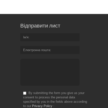
Font: -
Відправити лист
Ім'я
Електронна пошта
By submitting the form you give us your
consent to process the personal data
specified by you in the fields above according
to our
Privacy Policy