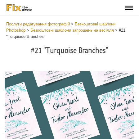
Послуги редагування фотографій
>
Безкоштовні шаблони
Photoshop
>
Безкоштовні шаблони запрошень на весілля
>
#21
"Turquoise Branches"
#21 "Turquoise Branches"
Cli
C
at
a
the
t
but
b
an
a
rec
p
Fre
t
Tur
fu
Br
c
-
T
We
B
Ca
-