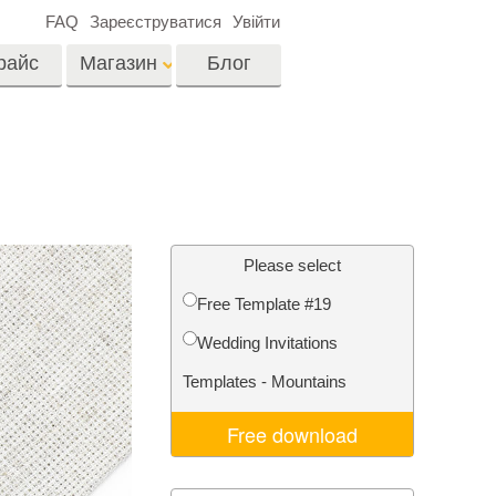
FAQ
Зареєструватися
Увійти
райс
Магазин
Блог
es
Video
LUTs для
редагування відео
я
Редагування
Професійні відео
фотографій нерухомості
Please select
оверлейси
их
Free Template #19
ина
Wedding Invitations
ії
Реставрація фото
Templates - Mountains
Free download