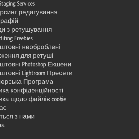
Staging Services
рсинг редагування
графій
и з ретушування
diting Freebies
штовні необроблені
ження для ретуші
штовні Photoshop Екшени
штовні Lightroom Пресети
ерська Програма
ика конфіденційності
ика щодо файлів cookie
ас
іться з нами
ра