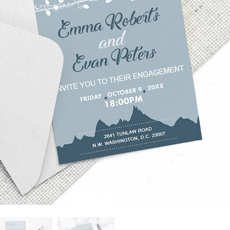
ретуші товарів
Редагування фото
Дані для навчан
ювелірних виробів