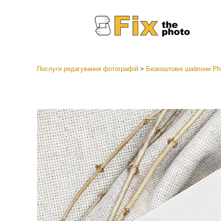
Послуги редагування фотографій
>
Безкоштовні шаблони Ph
Пресети
Колекці
Ретушув
Пресет
Пропоз
Мобіль
Редагув