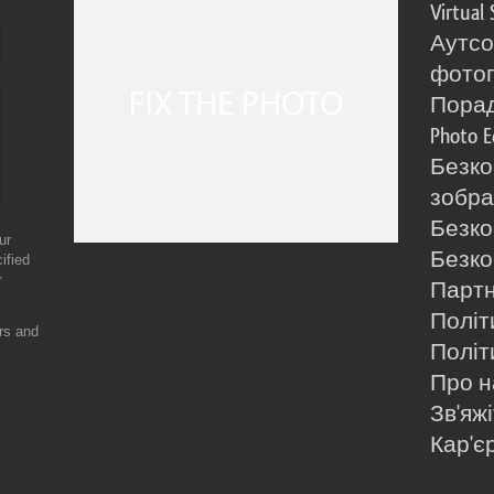
Virtual 
Аутсо
фото
Порад
Photo E
Безко
зобра
Безко
ur
Безко
ified
r
Партн
Політ
ers and
Політ
Про н
Зв'яж
Кар'є