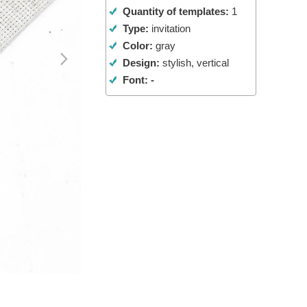
Quantity of templates:
1
ня ШІ
Video Editing Services
Type:
invitation
Color:
gray
Design:
stylish, vertical
Font: -