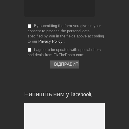
By submitting the form you give us your
consent to process the personal data
specified by you in the fields above according
to our
Privacy Policy
I agree to be updated with special offers
and deals from FixThePhoto.com
Напишіть нам у Facebook