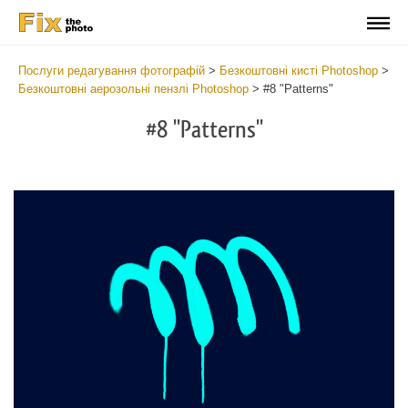
Послуги редагування фотографій
>
Безкоштовні кисті Photoshop
>
Безкоштовні аерозольні пензлі Photoshop
>
#8 "Patterns"
#8 "Patterns"