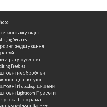
photo
ги монтажу відео
Staging Services
рсинг редагування
графій
и з ретушування
diting Freebies
штовні необроблені
ження для ретуші
штовні Photoshop Екшени
штовні Lightroom Пресети
ерська Програма
ика конфіденційності