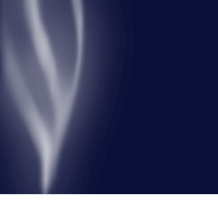
ретуші товарів
Редагування фото
Дані для навчан
ювелірних виробів