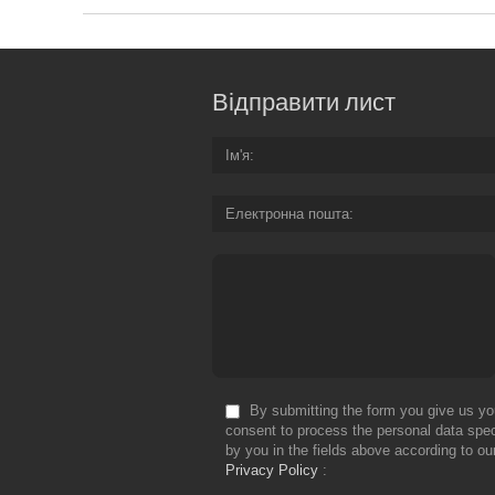
Відправити лист
Ім'я
Електронна пошта
By submitting the form you give us yo
consent to process the personal data spec
by you in the fields above according to ou
Privacy Policy