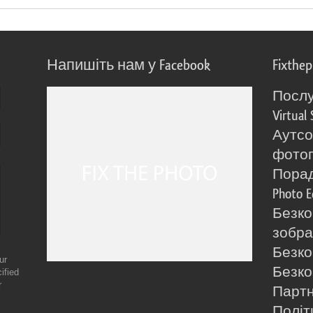
Напишіть нам у Facebook
Fixthe
Послу
Virtual 
Аутсо
фото
Порад
Photo E
Безко
зобра
Безко
ur
Безко
ified
r
Партн
Політ