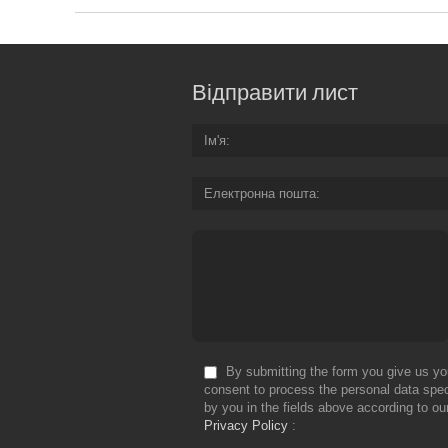
Відправити лист
Ім'я
Електронна пошта
By submitting the form you give us yo
consent to process the personal data spec
by you in the fields above according to ou
Privacy Policy