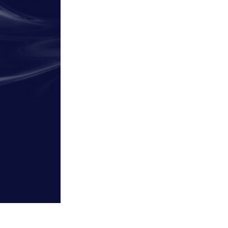
ня ШІ
Video Editing Services