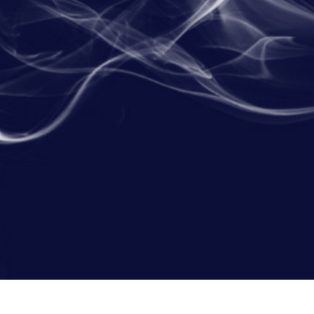
ретуші товарів
Редагування фото
Дані для навчан
ювелірних виробів