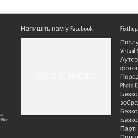
Напишіть нам у Facebook
Fixthe
Послу
Virtual 
Аутсо
фото
Порад
Photo E
Безко
зобра
Безко
ur
Безко
ified
r
Партн
Політ