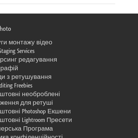
photo
ги монтажу відео
Staging Services
рсинг редагування
графій
и з ретушування
diting Freebies
штовні необроблені
ження для ретуші
штовні Photoshop Екшени
штовні Lightroom Пресети
ерська Програма
ика конфіденційності