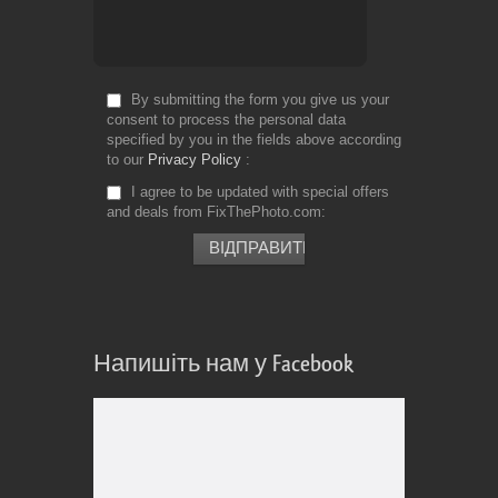
By submitting the form you give us your
consent to process the personal data
specified by you in the fields above according
to our
Privacy Policy
I agree to be updated with special offers
and deals from FixThePhoto.com
Напишіть нам у Facebook