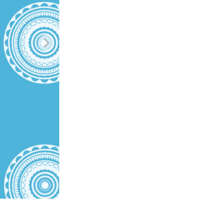
ня ШІ
Video Editing Services