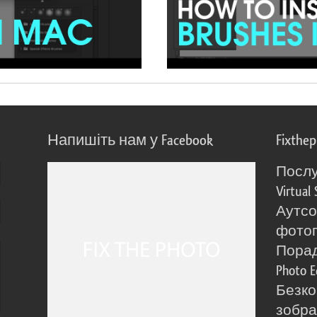
Напишіть нам у Facebook
Fixthe
Послу
Virtual 
Аутсо
фото
Порад
Photo E
Безко
зобра