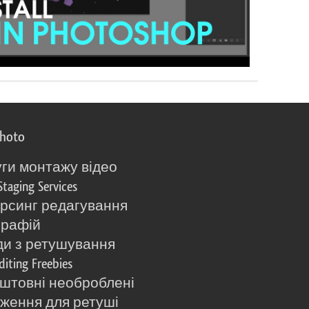
photo
ги монтажу відео
Staging Services
рсинг редагування
графій
и з ретушування
diting Freebies
штовні необроблені
ження для ретуші