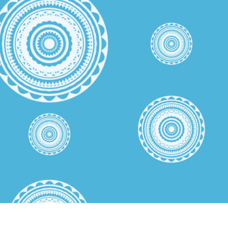
ретуші товарів
Редагування фото
Дані для навчан
ювелірних виробів