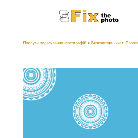
Послуги редагування фотографій
>
Безкоштовні кисті Photo
Пресети
Колекці
Ретушув
Пресет
Пропоз
Мобіль
Редагув