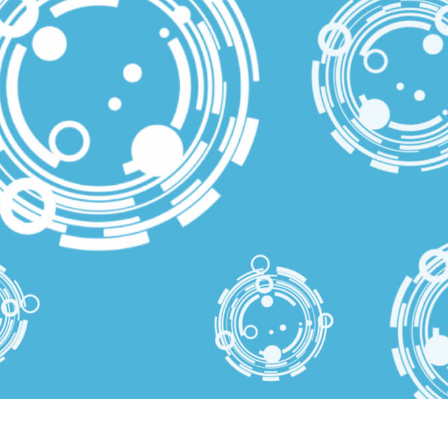
ретуші товарів
Редагування фото
Дані для навчан
ювелірних виробів