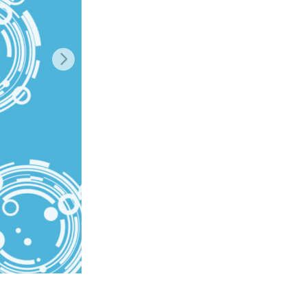
ня ШІ
Video Editing Services