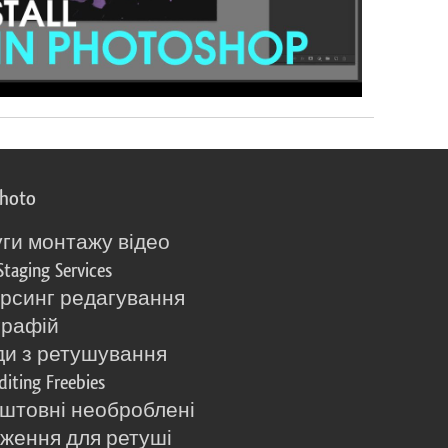
photo
ги монтажу відео
Staging Services
рсинг редагування
графій
и з ретушування
diting Freebies
штовні необроблені
ження для ретуші