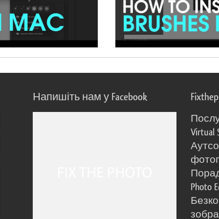
Напишіть нам у Facebook
Fixthe
Послу
Virtual 
Аутсо
фото
Порад
Photo E
Безко
зобра