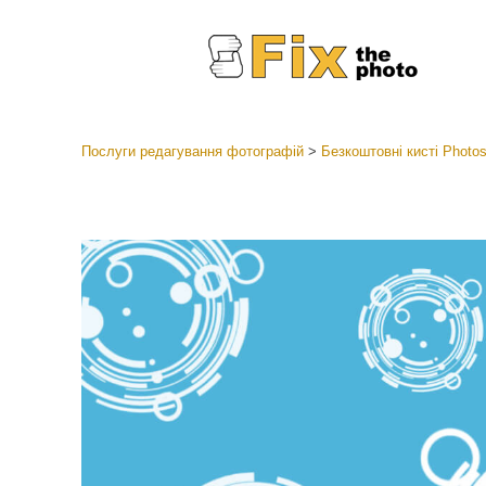
Послуги редагування фотографій
>
Безкоштовні кисті Photo
Пресети
Колекці
Ретушув
Пресет
Пропоз
Мобіль
Редагув