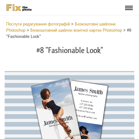
Послуги редагування фотографій
>
Безкоштовні шаблони
Photoshop
>
Безкоштовний шаблон візитної картки Photoshop
>
#8
"Fashionable Look"
#8 "Fashionable Look"
Do
Fr
Bu
Ca