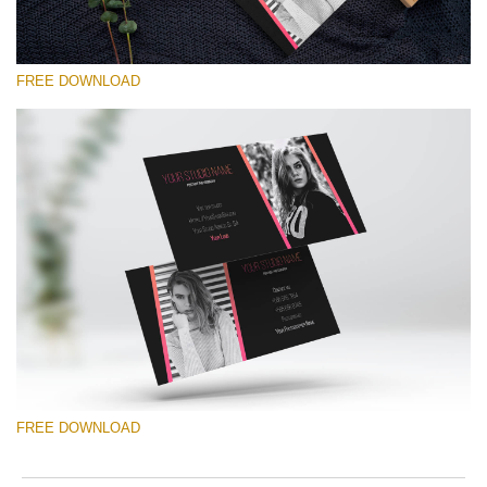
FREE DOWNLOAD
Please select
Free Template #46
Senior Price List
Free download
FREE DOWNLOAD