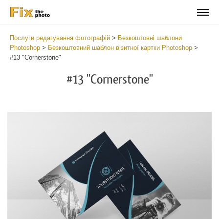
Послуги редагування фотографій
>
Безкоштовні шаблони
Photoshop
>
Безкоштовний шаблон візитної картки Photoshop
>
#13 "Cornerstone"
#13 "Cornerstone"
Do
Fr
Bu
Ca