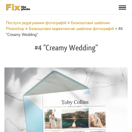
Послуги редагування фотографій
>
Безкоштовні шаблони
Photoshop
>
Безкоштовні маркетингові шаблони фотографій
>
#4
"Creamy Wedding"
#4 "Creamy Wedding"
Cli
C
at
a
the
t
but
b
an
a
rec
p
We
t
Pho
fu
Mar
c
Set
W
Tem
P
2
M