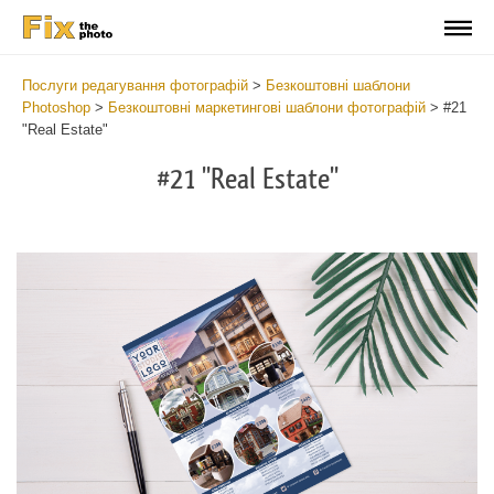
Послуги редагування фотографій
>
Безкоштовні шаблони
Photoshop
>
Безкоштовні маркетингові шаблони фотографій
>
#21
"Real Estate"
#21 "Real Estate"
Cl
at
th
bu
an
re
Ph
Pr
Te
-
Re
Es