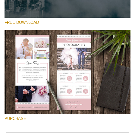
FREE DOWNLOAD
Please select
Free Font #45
Pricing Guide Template
Free download
PURCHASE