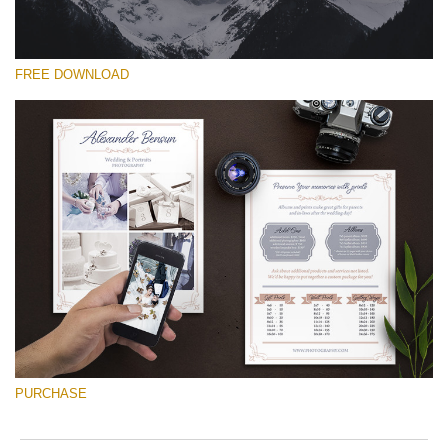
FREE DOWNLOAD
Please select
Free Font #44
Wedding Photography Templates
Free download
PURCHASE