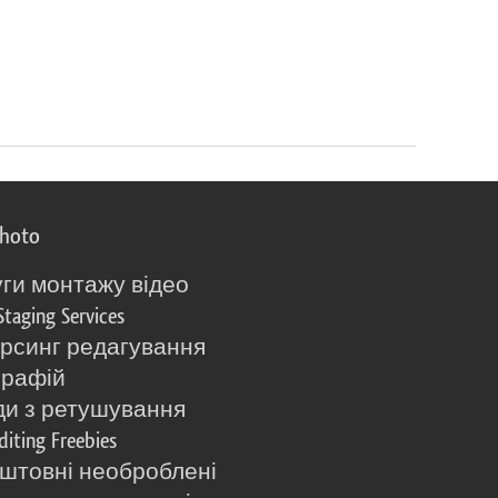
photo
ги монтажу відео
Staging Services
рсинг редагування
графій
и з ретушування
diting Freebies
штовні необроблені