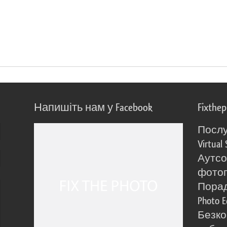
Напишіть нам у Facebook
Fixthe
Послу
Virtual 
Аутсо
фото
Порад
Photo E
Безко