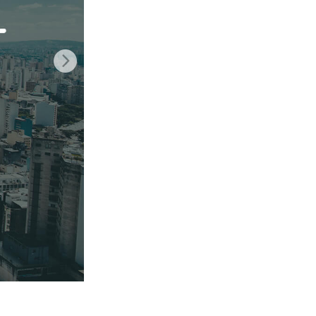
ня ШІ
Video Editing Services