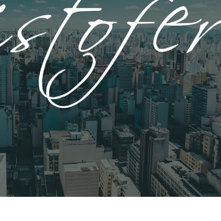
ретуші товарів
Редагування фото
Дані для навчан
ювелірних виробів