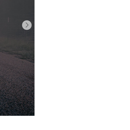
ня ШІ
Video Editing Services