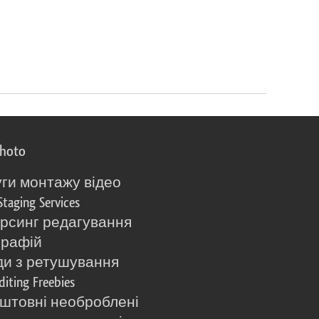
photo
ги монтажу відео
Staging Services
рсинг редагування
графій
и з ретушування
diting Freebies
штовні необроблені