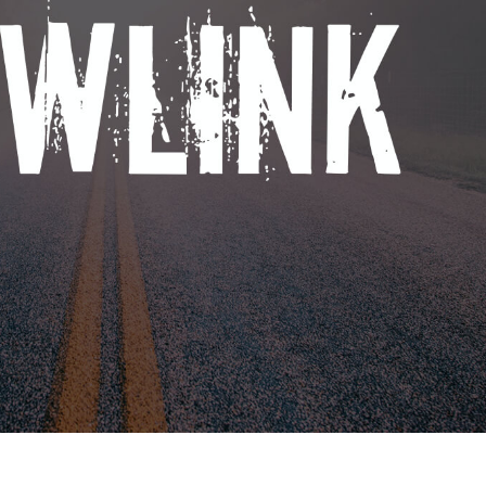
ретуші товарів
Редагування фото
Дані для навчан
ювелірних виробів