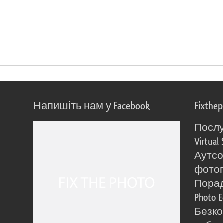
Напишіть нам у Facebook
Fixthe
Послу
Virtual 
Аутсо
фото
Порад
Photo E
Безко