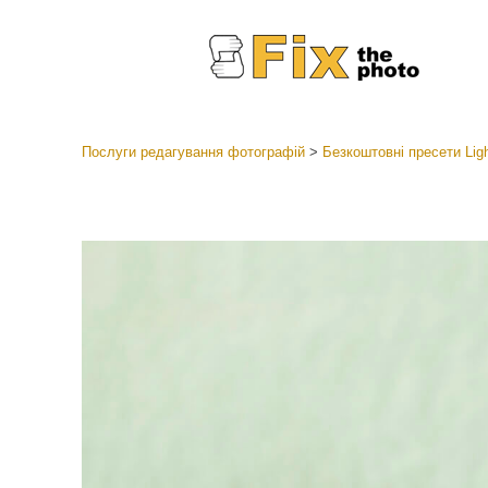
Послуги редагування фотографій
>
Безкоштовні пресети Lig
Пресети
Колекці
Ретушув
Пресет
Пропоз
Мобіль
Редагув