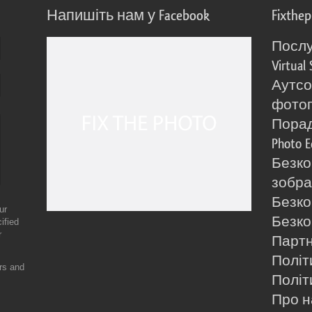
Напишіть нам у Facebook
Fixthe
Послу
Virtual 
Аутсо
фото
Порад
Photo E
Безко
зобра
Безко
ur
Безко
ified
r
Партн
Політ
ers and
Політ
Про н