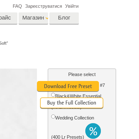
FAQ
Зареєструватися
Увійти
райс
Магазин
Блог
es
Video
oft"
LUTs для
редагування відео
я
Редагування
Професійні відео
фотографій нерухомості
Please select
оверлейси
их
Free Newborn Preset #7
ина
Download Free Preset
Black&White Essential
Buy the Full Collection
ії
Реставрація фото
(70 Lr Presets)
Wedding Collection
(400 Lr Presets)