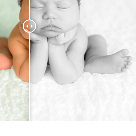
ретуші товарів
Редагування фото
Дані для навчан
ювелірних виробів