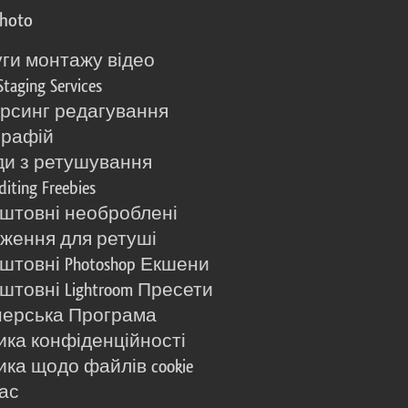
photo
ги монтажу відео
Staging Services
рсинг редагування
графій
и з ретушування
diting Freebies
штовні необроблені
ження для ретуші
штовні Photoshop Екшени
штовні Lightroom Пресети
ерська Програма
ика конфіденційності
ика щодо файлів cookie
ас