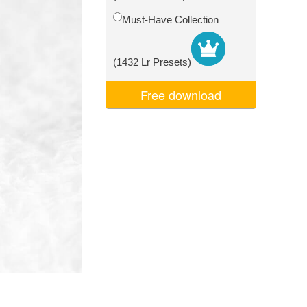
ня ШІ
Video Editing Services
Must-Have Collection
(1432 Lr Presets)
Free download