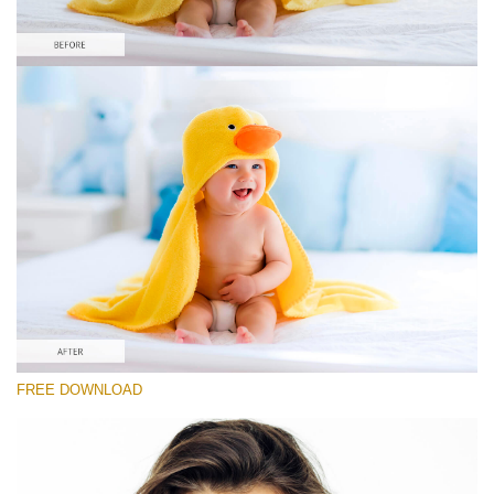
Please select
Free Newborn Preset #5
Portrait Pro
(40 Lr Presets)
Must-Have Collection
(1432 Lr Presets)
Entire Collection
FREE DOWNLOAD
(2067 Lr Presets)
Free download