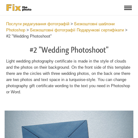
Послуги редагування фотографій
>
Безкоштовні шаблони
Photoshop
>
Безкоштовні фотографії Подарункові сертифікати
>
#2 "Wedding Photoshoot"
#2 "Wedding Photoshoot"
Light wedding photography certificate is made in the style of clouds
and the photos on their background. On the front side of this template
there are the circles with three wedding photos, on the back one there
are two photos and text space in a turquoise-style. You can change
photography gift certificate wording to the text you need in Photoshop
or Word.
Wa
Und
var
$v