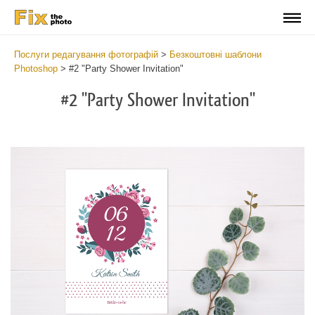
Послуги редагування фотографій
>
Безкоштовні шаблони
Photoshop
>
#2 "Party Shower Invitation"
#2 "Party Shower Invitation"
Cli
C
at
a
the
t
but
b
an
a
rec
p
Par
t
Sh
fu
Inv
c
Tem
S
2
I
min
T
Wri
is