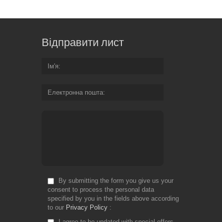
Відправити лист
Ім'я
Електронна пошта
By submitting the form you give us your
consent to process the personal data
specified by you in the fields above according
to our
Privacy Policy
I agree to be updated with special offers