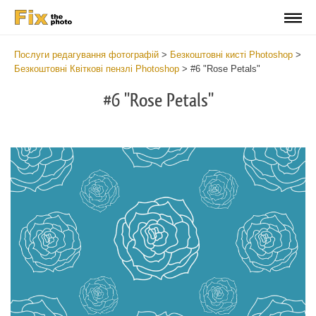
Послуги редагування фотографій
>
Безкоштовні кисті Photoshop
>
Безкоштовні Квіткові пензлі Photoshop
>
#6 "Rose Petals"
#6 "Rose Petals"