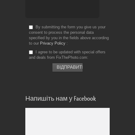
By submitting the form you give us your
consent to process the personal data
specified by you in the fields above according
to our
Privacy Policy
I agree to be updated with special offers
and deals from FixThePhoto.com
Напишіть нам у Facebook