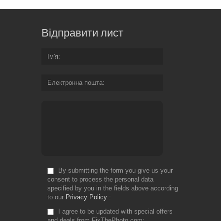
Відправити лист
Ім'я
Електронна пошта
By submitting the form you give us your
consent to process the personal data
specified by you in the fields above according
to our
Privacy Policy
I agree to be updated with special offers
and deals from FixThePhoto.com