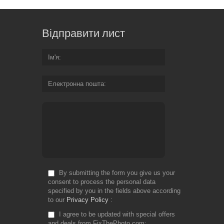
Відправити лист
Ім'я
Електронна пошта
By submitting the form you give us your
consent to process the personal data
specified by you in the fields above according
to our
Privacy Policy
I agree to be updated with special offers
and deals from FixThePhoto.com