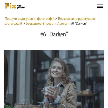
Послуги редагування фотографій
>
Безкоштовне редагування
фотографій
>
Безкоштовні пресети Aurora
>
#6 "Darken"
#6 "Darken"
Cl
at
th
bu
an
re
Fr
Au
Pr
wi
2
mi
Wr