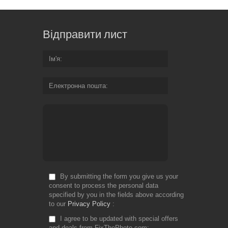
Відправити лист
Ім'я
Електронна пошта
By submitting the form you give us your
consent to process the personal data
specified by you in the fields above according
to our
Privacy Policy
I agree to be updated with special offers
and deals from FixThePhoto.com