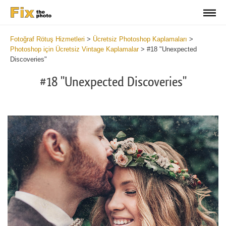
Fotoğraf Rötuş Hizmetleri
>
Ücretsiz Photoshop Kaplamaları
>
Photoshop için Ücretsiz Vintage Kaplamalar
>
#18 "Unexpected
Discoveries"
#18 "Unexpected Discoveries"
Do
Fr