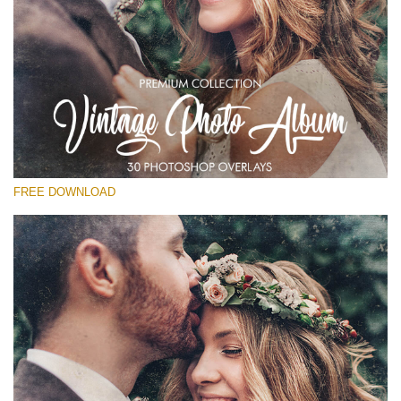
Lütfen seçin
Free Vintage Overlay #18
Small 800*533px
Vintage Photo Album
(30 Overlays)
FREE DOWNLOAD
Large 6000*4000px
Light Sparkling
(740 Overlays)
Large 6000*4000px
Entire Collection
(1783 Overlays)
Large 6000*4000px