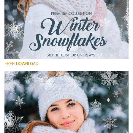
Por favor selecione
Free Winter Overlay #15
Small 800*533px
Winter Snowflakes
(30 Overlays)
FREE DOWNLOAD
Large 6000*4000px
Sunlight Collection
(290 Overlays)
Large 6000*4000px
Entire Collection
(1783 Overlays)
Large 6000*4000px