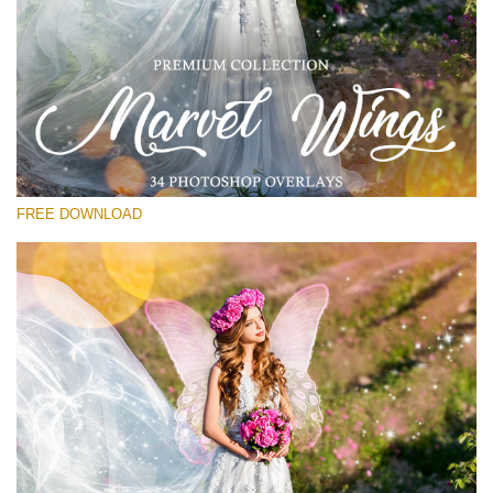
Por favor selecione
Free PNG Overlay #26
Small 800*533px
Marvel Wings
(34 Overlays)
FREE DOWNLOAD
Large 4000*5000px
Sunlight Collection
(290 Overlays)
Large 6000*4000px
Entire Collection
(1783 Overlays)
Large 6000*4000px