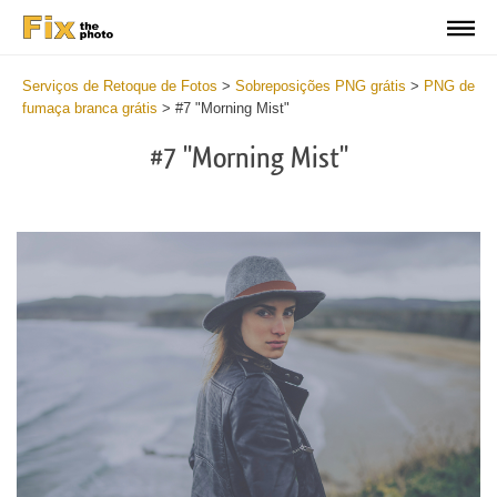
Serviços de Retoque de Fotos
>
Sobreposições PNG grátis
>
PNG de
fumaça branca grátis
>
#7 "Morning Mist"
#7 "Morning Mist"
Do
Fr
PN