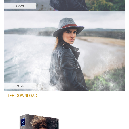
Por favor selecione
Free PNG Overlay #7
Small 800*533px
White Smoke
(30 Overlays)
Large 6000*4000px
FREE DOWNLOAD
Fairy Tale (344 Overlays)
Large 6000*4000px
Entire Collection