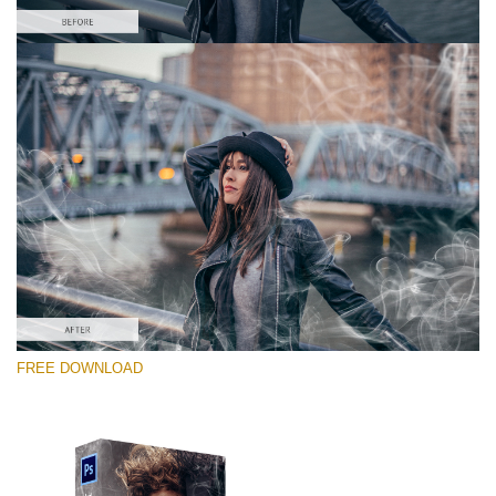
Por favor selecione
Free PNG Overlay #2
Small 800*533px
White Smoke
(30 Overlays)
Large 6000*4000px
FREE DOWNLOAD
4 Seasons (411 Overlays)
Large 6000*4000px
Entire Collection