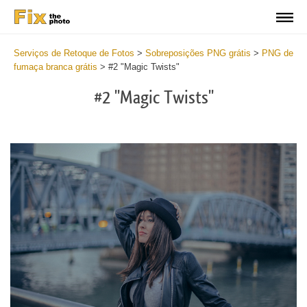
Serviços de Retoque de Fotos
>
Sobreposições PNG grátis
>
PNG de
fumaça branca grátis
>
#2 "Magic Twists"
#2 "Magic Twists"
Do
Fr
Ov