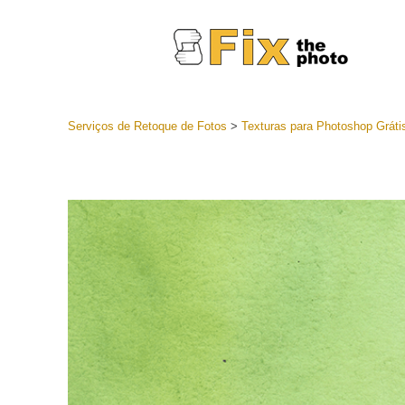
Serviços de Retoque de Fotos
>
Texturas para Photoshop Gráti
Predefini
Coleções 
Serviços 
predefini
Predefini
oferta
Coleção 
Serviços d