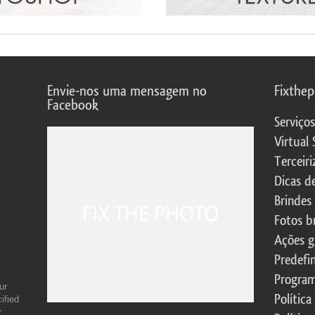
Envie-nos uma mensagem no
Fixthe
Facebook
Serviço
Virtual 
Terceiri
Dicas d
Brindes
Fotos b
Ações g
Predefi
Program
ur
Política
ified
r