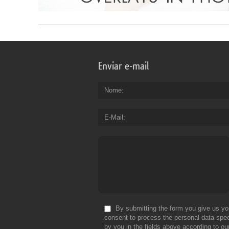
Enviar e-mail
Nome
E-Mail
By submitting the form you give us yo
consent to process the personal data spec
by you in the fields above according to ou