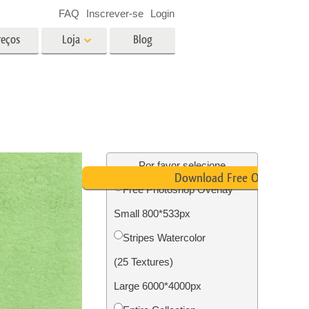
FAQ
Inscrever-se
Login
reços
Loja
Blog
es
Video
LUTs profissionais
Sobreposições de vídeo
fotos de
Serviços de edição de fotos de
imóveis
Por favor selecione
Download Free Overlay
Free Photoshop Overlay
o
Small 800*533px
ão de
Foto Restauração Serviços
Stripes Watercolor
(25 Textures)
Large 6000*4000px