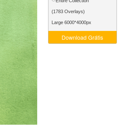
Entire Collection
 de IA
Video Editing Services
(1783 Overlays)
Large 6000*4000px
Download Grátis