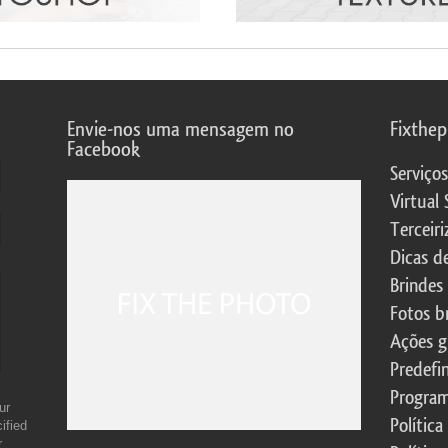
Envie-nos uma mensagem no
Fixthe
Facebook
Serviço
Virtual 
Terceiri
Dicas d
Brindes
Fotos b
Ações g
Predefi
Program
ur
Política
ified
r