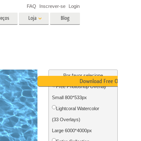
FAQ
Inscrever-se
Login
reços
Loja
Blog
es
Video
LUTs profissionais
Sobreposições de vídeo
fotos de
Serviços de edição de fotos de
imóveis
Por favor selecione
Download Free Overlay
Free Photoshop Overlay
o
Small 800*533px
ão de
Foto Restauração Serviços
Lightcoral Watercolor
(33 Overlays)
Large 6000*4000px