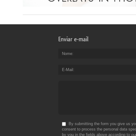
Enviar e-mail
Nome
E-Mail
By submitting the form you give us yo
consent to process the personal data spec
by you in the fields above according to ou