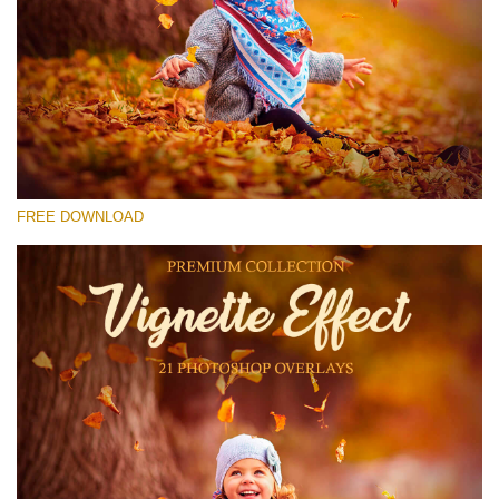
Por favor selecione
Free Photoshop Overlay #27
Small 800*533px
Vignette Effect
(21 Overlays)
FREE DOWNLOAD
Large 6000*4000px
Sky Boundless
(347 Overlays)
Large 6000*4000px
Entire Collection
(1783 Overlays)
Large 6000*4000px